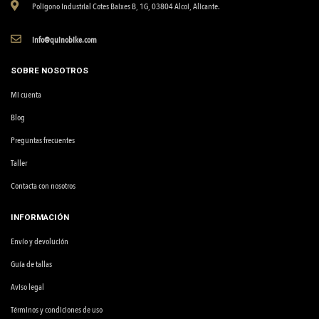
Poligono Industrial Cotes Baixes B, 1G, 03804 Alcoi, Alicante.
info@quinobike.com
SOBRE NOSOTROS
Mi cuenta
Blog
Preguntas frecuentes
Taller
Contacta con nosotros
INFORMACIÓN
Envío y devolución
Guía de tallas
Aviso legal
Términos y condiciones de uso