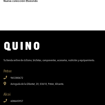
Nueva colección Etxeondo
Tu tienda online de ciclismo, biciletas, componentes, accesorios, nutrición y equipamiento.
Petrer
965380672
Avinguda de la Llibertat, 20, 03610, Petrer, Alicante.
Alcoi
608645957