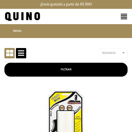
¡Envío gratuito a partir de 49,90€!
Inicio

RELEVANCIA
FILTRAR