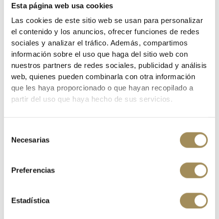
Esta página web usa cookies
Las cookies de este sitio web se usan para personalizar
el contenido y los anuncios, ofrecer funciones de redes
FUNDA MOVIL UNIVERSAL RFR 14052
sociales y analizar el tráfico. Además, compartimos
17,00 €
información sobre el uso que haga del sitio web con
nuestros partners de redes sociales, publicidad y análisis
web, quienes pueden combinarla con otra información
que les haya proporcionado o que hayan recopilado a
partir del uso que haya hecho de sus servicios.
Selección
Necesarias
de
consentimiento
Preferencias
Estadística
BOLSITA SKS TRAVELLER CLICK 800