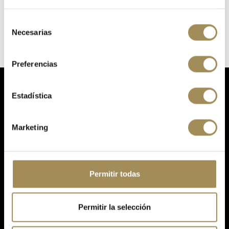
Selección
Necesarias
de
consentimiento
Preferencias
Estadística
Marketing
Tu tienda online de ciclismo, biciletas, componentes, accesorios, nutrición y equipamiento.
Petrer
965380672
Permitir todas
Avinguda de la Llibertat, 20, 03610, Petrer, Alicante.
Alcoi
Permitir la selección
608645957