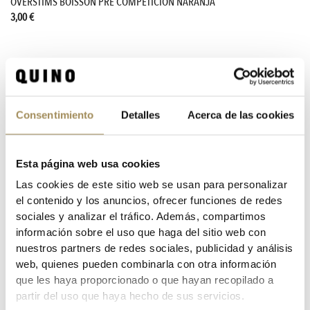
OVERSTIMS BOISSON PRE COMPETICION NARANJA
3,00 €
¿ Por qué comprar online tus Sales minerales en Quino Bike ?
Si estas buscando las mejores Sales minerales para hidratarte a la perfección tanto en tus
entrenamientos diarios, en tus competiciones o en tu día a día...
¡no busques más has dado con el lugar
Consentimiento
Detalles
Acerca de las cookies
ideal!
Tenemos todo tipo de sales minerales en cuanto a términos de variedad y calidad ¡si no nos crees
míralo por ti mismo!
Si tienes alguna duda no dudes en comunicarte con nosotros tanto en info@quinobike.com o llamando a
nuestro número de atención al cliente 635434430.
Esta página web usa cookies
Las cookies de este sitio web se usan para personalizar
el contenido y los anuncios, ofrecer funciones de redes
MOSTRANDO 1-2 DE 2 ARTÍCULO(S)
sociales y analizar el tráfico. Además, compartimos
1
información sobre el uso que haga del sitio web con
nuestros partners de redes sociales, publicidad y análisis
web, quienes pueden combinarla con otra información
que les haya proporcionado o que hayan recopilado a
SALES MINERALES
partir del uso que haya hecho de sus servicios.