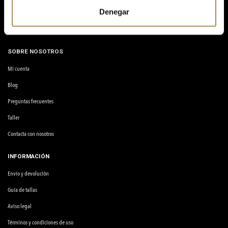
Poligono Industrial Cotes Baixes B, 1G, 03804 Alcoi, Alicante.
Denegar
info@quinobike.com
SOBRE NOSOTROS
Mi cuenta
Blog
Preguntas frecuentes
Taller
Contacta con nosotros
INFORMACIÓN
Envío y devolución
Guía de tallas
Aviso legal
Términos y condiciones de uso