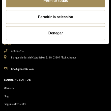
Permitir todas
Tu tienda online de ciclismo, biciletas, componentes, accesorios, nutrición y equipamiento.
Permitir la selección
Petrer
965380672
Denegar
Avinguda de la Llibertat, 20, 03610, Petrer, Alicante.
Alcoi
608645957
Poligono Industrial Cotes Baixes B, 1G, 03804 Alcoi, Alicante.
info@quinobike.com
SOBRE NOSOTROS
Mi cuenta
Blog
Preguntas frecuentes