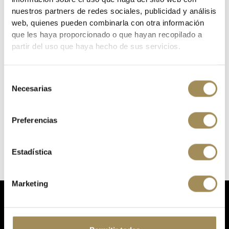
nuestros partners de redes sociales, publicidad y análisis
web, quienes pueden combinarla con otra información
que les haya proporcionado o que hayan recopilado a
MOSTRANDO 1-3 DE 3 ARTÍCULO(S)
partir del uso que haya hecho de sus servicios.
1
Selección
Necesarias
de
RUEDAS PARA BICICLETAS DE CARRETERA
consentimiento
Preferencias
Estadística
Marketing