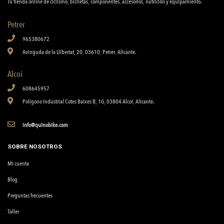
Tu tienda online de ciclismo, biciletas, componentes, accesorios, nutrición y equipamiento.
Petrer
965380672
Avinguda de la Llibertat, 20, 03610, Petrer, Alicante.
Alcoi
608645957
Poligono Industrial Cotes Baixes B, 1G, 03804 Alcoi, Alicante.
info@quinobike.com
SOBRE NOSOTROS
Mi cuenta
Blog
Preguntas frecuentes
Taller