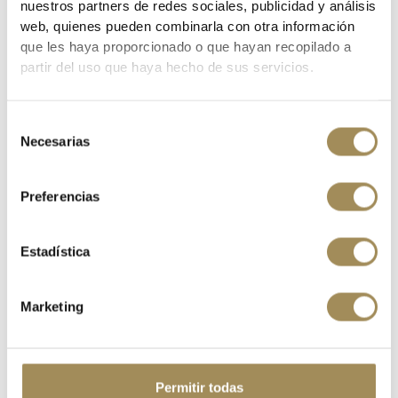
nuestros partners de redes sociales, publicidad y análisis
web, quienes pueden combinarla con otra información
que les haya proporcionado o que hayan recopilado a
CODERA ENDURA STRACK LITE ELBOW PROTECT BLACK
partir del uso que haya hecho de sus servicios.
45,00 €
60,00 €
Selección
-30%
Necesarias
de
consentimiento
Preferencias
Estadística
Marketing
Permitir todas
RODILLERA ENDURA STRACK LITE KNEE PROTECT FLUOR