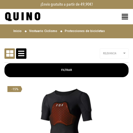
¡Envío gratuito a partir de 49,90€!
Inicio
Vestuario Ciclismo
Protecciones de bicicletas

RELEVANCIA
FILTRAR
-15%