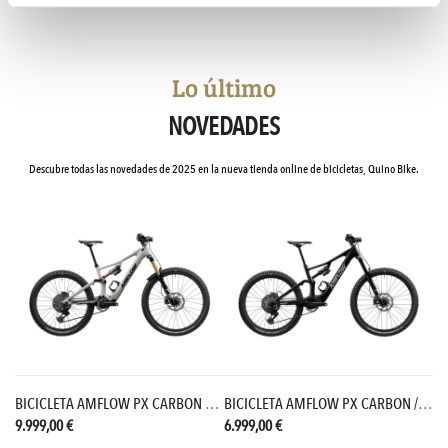
Lo último
NOVEDADES
Descubre todas las novedades de 2025 en la nueva tienda online de bicicletas, Quino Bike.
DALE MOTERRA NEO CARB SL 2 TSK
BICICLETA AMFLOW PX CARBON PRO /26
BICICLETA AMFLOW PX CARBON /26
9.999,00 €
6.999,00 €
8.