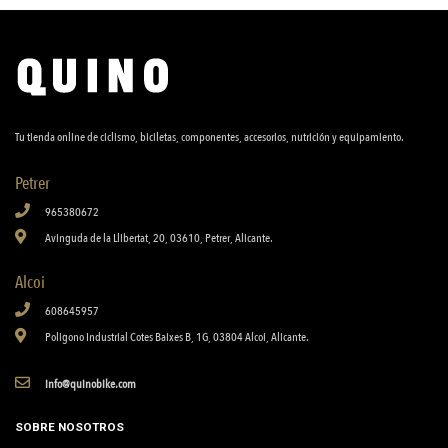
Tu tienda online de ciclismo, biciletas, componentes, accesorios, nutrición y equipamiento.
Petrer
965380672
Avinguda de la Llibertat, 20, 03610, Petrer, Alicante.
Alcoi
608645957
Poligono Industrial Cotes Baixes B, 1G, 03804 Alcoi, Alicante.
info@quinobike.com
SOBRE NOSOTROS