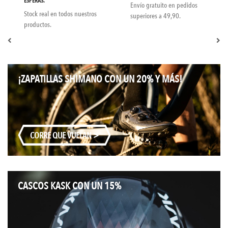
TELÉFONO ¡LLÁMANOS!
Envío gratuito en pedidos
Nuestro equipo de att.
superiores a 49,90.
cliente te atenderá al
número
635434430
.
¡ZAPATILLAS SHIMANO CON UN 20% Y MÁS!
CORRE QUE VUELAN >
CASCOS KASK CON UN 15%