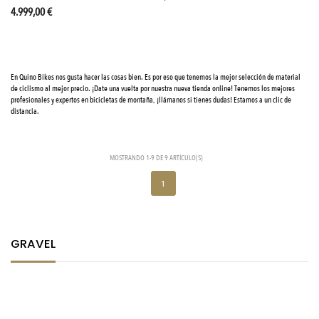
4.999,00 €
En Quino Bikes nos gusta hacer las cosas bien. Es por eso que tenemos la mejor selección de material
de ciclismo al mejor precio. ¡Date una vuelta por nuestra nueva tienda online! Tenemos los mejores
profesionales y expertos en bicicletas de montaña, ¡llámanos si tienes dudas! Estamos a un clic de
distancia.
MOSTRANDO 1-9 DE 9 ARTÍCULO(S)
1
GRAVEL