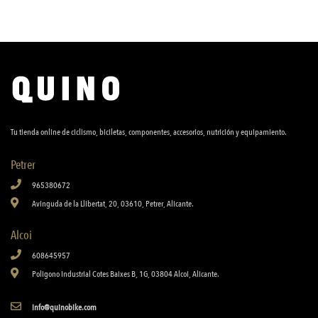
Tu tienda online de ciclismo, biciletas, componentes, accesorios, nutrición y equipamiento.
Petrer
965380672
Avinguda de la Llibertat, 20, 03610, Petrer, Alicante.
Alcoi
608645957
Poligono Industrial Cotes Baixes B, 1G, 03804 Alcoi, Alicante.
info@quinobike.com