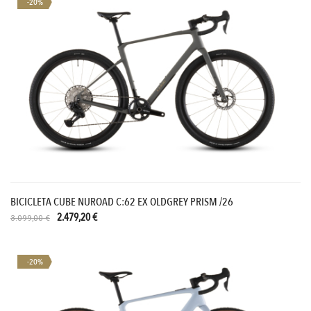
-20%
BICICLETA CUBE NUROAD C:62 EX OLDGREY PRISM /26
2.479,20 €
3.099,00 €
-20%