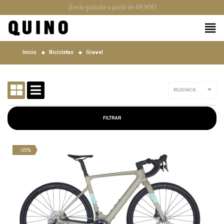
Cambio de talla y devolución gratuita
Inicio
Bicicletas
Gravel

RELEVANCIA
FILTRAR
-35%