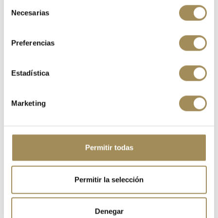
Selección
Necesarias
de
consentimiento
Preferencias
BICICLETA SCOTT ADDICT GRAVEL 30 CARBON GREY /26
Estadística
2.849,00 €
Marketing
-25%
Permitir todas
Permitir la selección
Denegar