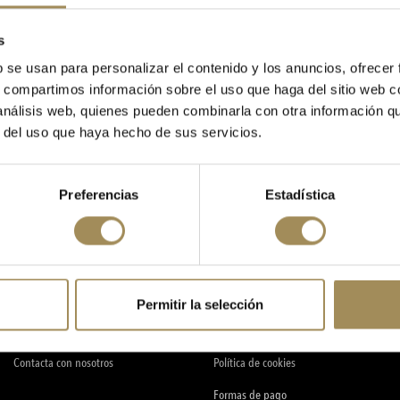
s
b se usan para personalizar el contenido y los anuncios, ofrecer
s, compartimos información sobre el uso que haga del sitio web 
 análisis web, quienes pueden combinarla con otra información q
r del uso que haya hecho de sus servicios.
SOBRE NOSOTROS
INFORMACIÓN
Preferencias
Estadística
Mi cuenta
Envío y devolución
Blog
Guía de tallas
Preguntas frecuentes
Aviso legal
Permitir la selección
Taller
Términos y condiciones de uso
Contacta con nosotros
Política de cookies
Formas de pago