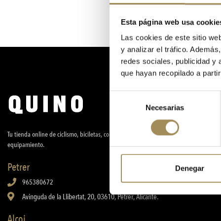
Esta página web usa cookie
Las cookies de este sitio we
y analizar el tráfico. Ademá
redes sociales, publicidad y
que hayan recopilado a parti
Selección
Necesarias
de
consentimiento
Tu tienda online de ciclismo, biciletas, componentes, accesorios, nutrición y
equipamiento.
Petrer
Denegar
965380672
Avinguda de la Llibertat, 20, 03610, Petrer, Alicante.
Alcoi