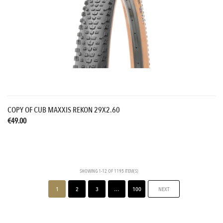
COPY OF CUB MAXXIS REKON 29X2.60
€49.00
SHOWING 1-12 OF 1195 ITEM(S)
1
2
3
…
100
NEXT