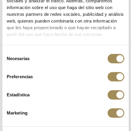
sociales y analizar el tráfico. Además, compartimos
información sobre el uso que haga del sitio web con
nuestros partners de redes sociales, publicidad y análisis
FUNDA MOVIL UNIVERSAL RFR 14052
web, quienes pueden combinarla con otra información
€17.00
que les haya proporcionado o que hayan recopilado a
partir del uso que haya hecho de sus servicios.
Selección
Necesarias
de
consentimiento
Preferencias
Estadística
Marketing
COPY OF BOLSA GES DELANTERA ANBOTO 220 X 120MM