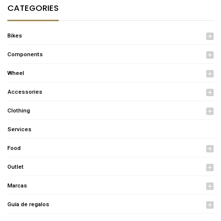
CATEGORIES
Bikes
add
Components
add
Wheel
add
Accessories
add
Clothing
add
Services
Food
add
Outlet
add
Marcas
add
Guía de regalos
add