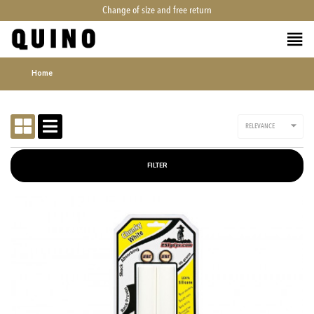
Change of size and free return
Home

RELEVANCE
FILTER