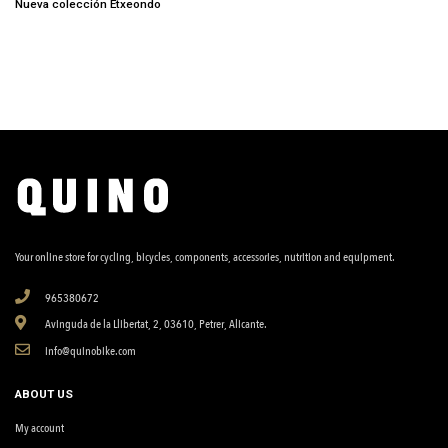
Nueva colección Etxeondo
Your online store for cycling, bicycles, components, accessories, nutrition and equipment.
965380672
Avinguda de la Llibertat, 2, 03610, Petrer, Alicante.
info@quinobike.com
ABOUT US
My account