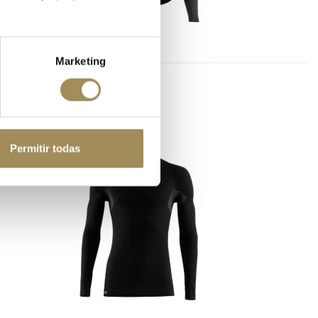
Marketing
ETA ETXEONDO MANGA LARGA EPELA
58,65 €
€
Permitir todas
-20%