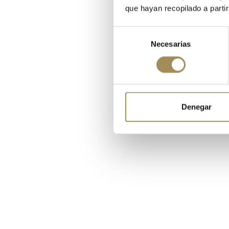
que hayan recopilado a parti
Selección
Necesarias
de
consentimiento
6CAMISETA MAV
18,00
45,00 €
Denegar
-15%