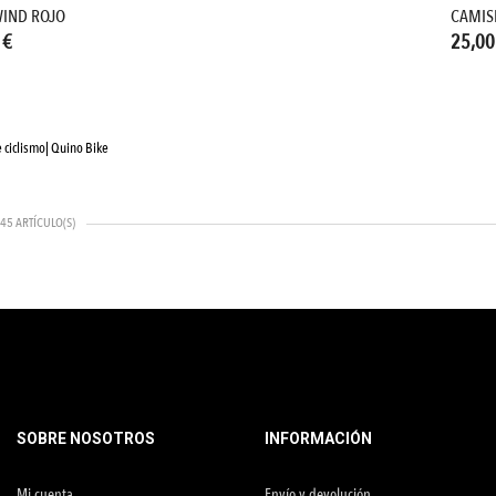
WIND ROJO
CAMIS
 €
25,00
e ciclismo| Quino Bike
45 ARTÍCULO(S)
SOBRE NOSOTROS
INFORMACIÓN
Mi cuenta
Envío y devolución