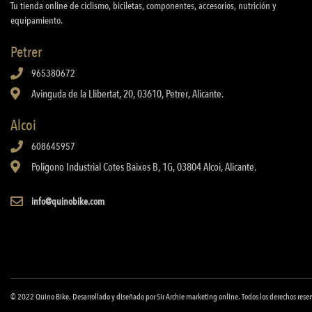
Tu tienda online de ciclismo, biciletas, componentes, accesorios, nutrición y
equipamiento.
Petrer
965380672
Avinguda de la Llibertat, 20, 03610, Petrer, Alicante.
Alcoi
608645957
Poligono Industrial Cotes Baixes B, 1G, 03804 Alcoi, Alicante.
info@quinobike.com
© 2022
Quino Bike
. Desarrollado y diseñado por
Sir Archie marketing online
. Todos los derechos rese