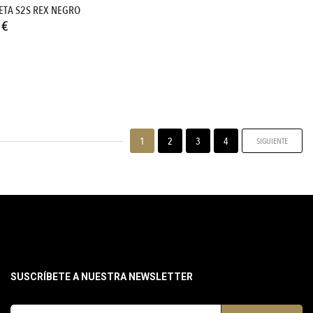
ETA S2S REX NEGRO
 €
1
2
3
4
SIGUIENTE
SUSCRÍBETE A NUESTRA NEWSLETTER