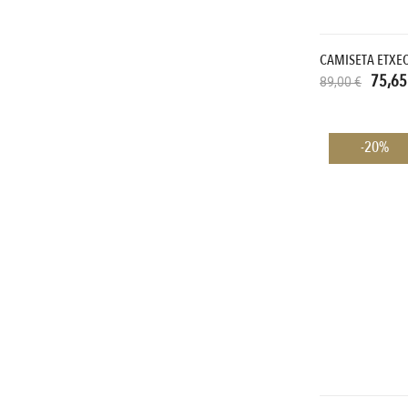
CAMISETA ETXE
75,65
89,00 €
-20%