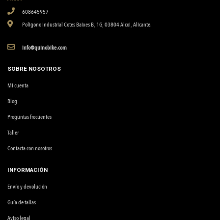
608645957
Poligono Industrial Cotes Baixes B, 1G, 03804 Alcoi, Alicante.
info@quinobike.com
SOBRE NOSOTROS
Mi cuenta
Blog
Preguntas frecuentes
Taller
Contacta con nosotros
INFORMACIÓN
Envío y devolución
Guía de tallas
Aviso legal