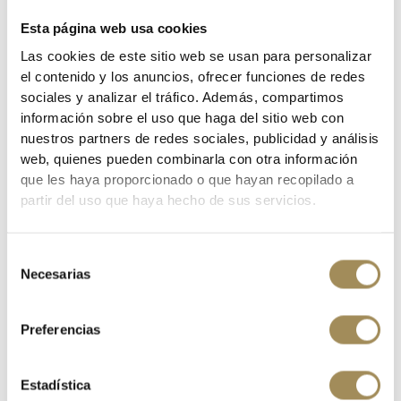
Esta página web usa cookies
Las cookies de este sitio web se usan para personalizar
el contenido y los anuncios, ofrecer funciones de redes
sociales y analizar el tráfico. Además, compartimos
información sobre el uso que haga del sitio web con
nuestros partners de redes sociales, publicidad y análisis
web, quienes pueden combinarla con otra información
que les haya proporcionado o que hayan recopilado a
partir del uso que haya hecho de sus servicios.
BICICLETA SCOTT SPARK RC TEAM BLACK
3.500,00 €
Selección
Necesarias
de
-15%
consentimiento
Preferencias
Estadística