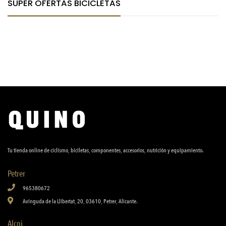
SUPER OFERTAS BICICLETAS
Tu tienda online de ciclismo, biciletas, componentes, accesorios, nutrición y equipamiento.
Petrer
965380672
Avinguda de la Llibertat, 20, 03610, Petrer, Alicante.
Alcoi