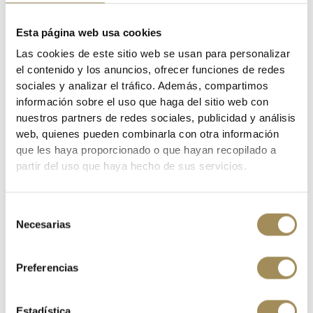
las prendas de colores oscuros por separado, usar detergente suave, secar
colgado, no utilizar lejía, no planchar, no limpiar en seco
Esta página web usa cookies
Las cookies de este sitio web se usan para personalizar
el contenido y los anuncios, ofrecer funciones de redes
sociales y analizar el tráfico. Además, compartimos
información sobre el uso que haga del sitio web con
Los clientes que adquirieron este producto también
nuestros partners de redes sociales, publicidad y análisis
compraron:
web, quienes pueden combinarla con otra información
que les haya proporcionado o que hayan recopilado a
partir del uso que haya hecho de sus servicios.
Selección
Necesarias
de
consentimiento
Preferencias
Estadística