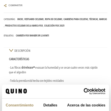
COMPARTIR
CATEGORÍAS:
INICIO
VESTUARIO CICLISMO
ROPA DE CICLISMO
CAMISETAS PARA CICLISTAS
TÉCNICAS
MARCAS
PRODUCTOS CICLISMO DE LA MARCA FOX
COLECCIÓN FOX 2025
ETIQUETAS:
CAMISETA FOX RANGER DR LS AVIATI
DESCRIPCIÓN
CARACTERÍSTICAS
- Las fibras
drirelease®
evacuan la humedad y se secan cuatro veces más rápido
que el algodón
- Toda la prenda está hecha con tejidos reciclados
- Largo (desde el punto más alto del hombro); 76,2 cm en la parte posterior, talla
mediana
- Materiales:
85% poliéster, 15% algodón
Consentimiento
Detalles
Acerca de las cookies
- Cuidados:
lavar a máquina en frío en un programa para prendas delicadas, lavar