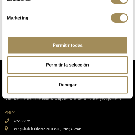
Marketing
MAGNESIO NUTRISPORT LIQUIDO
1,10 €
MAGNESIO NUTRISPORT LIQUIDO
Permitir todas
Permitir la selección
Denegar
Tu tienda online de ciclismo, biciletas, componentes, accesorios, nutrición y equipamiento.
Petrer
965380672
Avinguda de la Llibertat, 20, 03610, Petrer, Alicante.