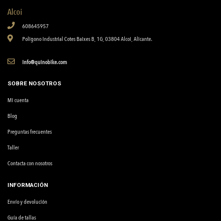
Alcoi
608645957
Poligono Industrial Cotes Baixes B, 1G, 03804 Alcoi, Alicante.
info@quinobike.com
SOBRE NOSOTROS
Mi cuenta
Blog
Preguntas frecuentes
Taller
Contacta con nosotros
INFORMACIÓN
Envío y devolución
Guía de tallas