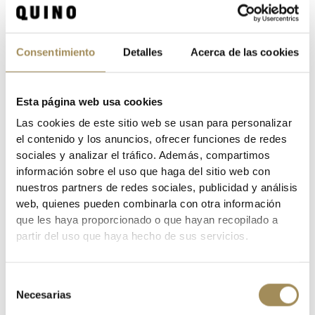
Contragrip
, obtienes un agarre óptimo en los pedales y en el suelo al caminar.
Otros detalles, incluido el cierre
Quick Lace
y la plantilla
3D Ortholite
, se suman a
una comodidad superior para que pueda continuar recorriendo senderos en las
estaciones de otoño e invierno.
Consentimiento
Detalles
Acerca de las cookies
CARACTERÍSTICAS
- Calidez añadida con un volumen mínimo.
Esta página web usa cookies
- Las fibras de
Thinsulate
; tienen aproximadamente 15 micrómetros de diámetro,
Las cookies de este sitio web se usan para personalizar
que es más delgada que las fibras de poliéster que normalmente se usan para la
el contenido y los anuncios, ofrecer funciones de redes
ropa aislada, como guantes o chaquetas de invierno.
sociales y analizar el tráfico. Además, compartimos
-
Thinsulate
es más efectivo que dos para aumentar la densidad de las fibras.
información sobre el uso que haga del sitio web con
Retiene el calor producido por el cuerpo mientras permite que la humedad se
nuestros partners de redes sociales, publicidad y análisis
evapore.
web, quienes pueden combinarla con otra información
- El tratamiento repelente al agua duradero
DWR
protege contra la lluvia, los
que les haya proporcionado o que hayan recopilado a
charcos y el rociado de los neumáticos.
partir del uso que haya hecho de sus servicios.
- Tracción y control en barro, hielo o nieve.
- La suela
Energy Grip Trail +
ofrece estabilidad adicional y control de pedal.
Selección
Necesarias
de
- Agarraderas de hielo para un agarre máximo en superficies resbaladizas.
consentimiento