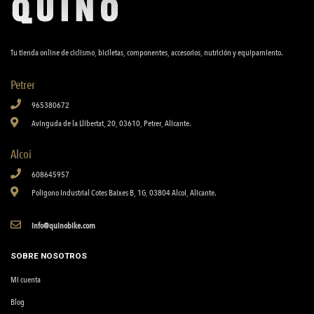
Tu tienda online de ciclismo, biciletas, componentes, accesorios, nutrición y equipamiento.
Petrer
965380672
Avinguda de la Llibertat, 20, 03610, Petrer, Alicante.
Alcoi
608645957
Poligono Industrial Cotes Baixes B, 1G, 03804 Alcoi, Alicante.
info@quinobike.com
SOBRE NOSOTROS
Mi cuenta
Blog