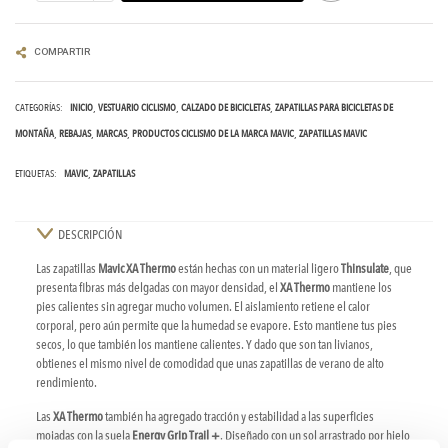
COMPARTIR
CATEGORÍAS:
INICIO
VESTUARIO CICLISMO
CALZADO DE BICICLETAS
ZAPATILLAS PARA BICICLETAS DE
MONTAÑA
REBAJAS
MARCAS
PRODUCTOS CICLISMO DE LA MARCA MAVIC
ZAPATILLAS MAVIC
ETIQUETAS:
MAVIC
ZAPATILLAS
DESCRIPCIÓN
Las zapatillas
Mavic XA Thermo
están hechas con un material ligero
Thinsulate
, que
presenta fibras más delgadas con mayor densidad, el
XA Thermo
mantiene los
pies calientes sin agregar mucho volumen. El aislamiento retiene el calor
corporal, pero aún permite que la humedad se evapore. Esto mantiene tus pies
secos, lo que también los mantiene calientes. Y dado que son tan livianos,
obtienes el mismo nivel de comodidad que unas zapatillas de verano de alto
rendimiento.
Las
XA Thermo
también ha agregado tracción y estabilidad a las superficies
mojadas con la suela
Energy Grip Trail +
. Diseñado con un sol arrastrado por hielo