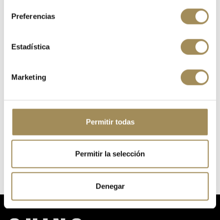
Preferencias
Estadística
GUÍA DE TALLAS
Marketing
FICHA TÉCNICA
ZAPATILLAS MAVIC XA THERMO INVIERNO BLACK
Permitir todas
COLOR
Negro
Permitir la selección
Denegar