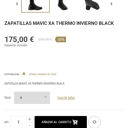
ZAPATILLAS MAVIC XA THERMO INVIERNO BLACK
175,00 €
-30%
250,00 €
Impuestos incluidos

DISPONIBILIDAD
:
ÚLTIMAS UNIDADES EN STOCK
ZAPATILLAS MAVIC XA THERMO INVIERNO BLACK
Guía de tallas
TALLA :
AÑADIR AL CARRITO
QTY: