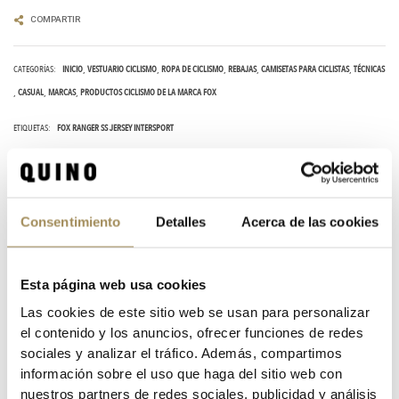
COMPARTIR
CATEGORÍAS:
INICIO
VESTUARIO CICLISMO
ROPA DE CICLISMO
REBAJAS
CAMISETAS PARA CICLISTAS
TÉCNICAS
CASUAL
MARCAS
PRODUCTOS CICLISMO DE LA MARCA FOX
ETIQUETAS:
FOX RANGER SS JERSEY INTERSPORT
DESCRIPCIÓN
Rendimiento técnico que funciona sobre y fuera de la bicicleta
Consentimiento
Detalles
Acerca de las cookies
La camiseta Ranger Intersport, con todo el rendimiento del tejido técnico pero con
la comodidad de tu camiseta favorita, está hecha para mantenerte fresco cuando
sales a a la montaña. Fabricada con tejidos TruDri® diseñados para absorber el
Esta página web usa cookies
sudor de tu cuerpo mientras montas, esta camiseta de rendimiento queda genial
tanto sobre como fuera de la bicicleta. Está diseñada específicamente para
Las cookies de este sitio web se usan para personalizar
adaptarse a una bicicleta de montaña e incluye un panel trasero más largo para
el contenido y los anuncios, ofrecer funciones de redes
brindar cobertura mientras montas.
sociales y analizar el tráfico. Además, compartimos
información sobre el uso que haga del sitio web con
CARACTERÍSTICAS
nuestros partners de redes sociales, publicidad y análisis