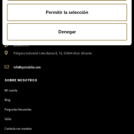
Petrer
Permitir la selección
965380672
Avinguda de la Llibertat, 20, 03610, Petrer, Alicante.
Denegar
Alcoi
608645957
Poligono Industrial Cotes Baixes B, 1G, 03804 Alcoi, Alicante.
info@quinobike.com
SOBRE NOSOTROS
Mi cuenta
Blog
Preguntas frecuentes
Taller
Contacta con nosotros