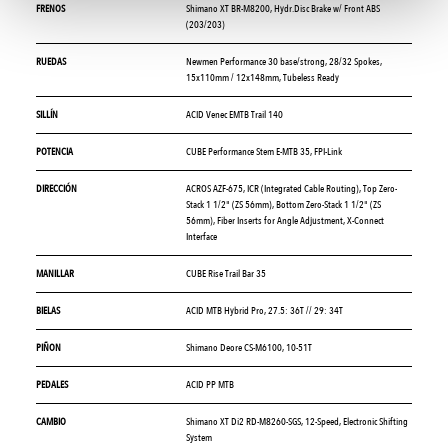
FRENOS
Shimano XT BR-M8200, Hydr.Disc Brake w/ Front ABS
(203/203)
RUEDAS
Newmen Performance 30 base/strong, 28/32 Spokes,
15x110mm / 12x148mm, Tubeless Ready
SILLÍN
ACID Venec EMTB Trail 140
POTENCIA
CUBE Performance Stem E-MTB 35, FPI-Link
DIRECCIÓN
ACROS AZF-675, ICR (Integrated Cable Routing), Top Zero-
Stack 1 1/2" (ZS 56mm), Bottom Zero-Stack 1 1/2" (ZS
56mm), Fiber Inserts for Angle Adjustment, X-Connect
Interface
MANILLAR
CUBE Rise Trail Bar 35
BIELAS
ACID MTB Hybrid Pro, 27.5: 36T // 29: 34T
PIÑON
Shimano Deore CS-M6100, 10-51T
PEDALES
ACID PP MTB
CAMBIO
Shimano XT Di2 RD-M8260-SGS, 12-Speed, Electronic Shifting
System