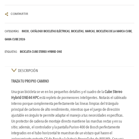
COMPARTIR
CATEGORÍAS:
INICIO
CATÁLOGO BICICLETAS ELÉCTRICAS
BICICLETAS
MARCAS
BICICLETAS DE LA MARCA CUBE
GAMA CUBE 2026
ETIQUETAS:
BICICLETA CUBE STEREO HYBRID ONE
DESCRIPCIÓN
TRAZA TU PROPIO CAMINO
Una gran bicicleta se ve en los pequeños detalles y el cuadro de la
Cube Stereo
Hybrid ONE44 HPC
está repleto de pormenores inteligentes. Notarás el cableado
interno porque complementa perfectamente las líneas limpias del triángulo
principal de carbono de alto rendimiento, mientras que el juego de dirección
ajustable en ángulo te permite adaptar el manejo a tus necesidades específicas.
Un protector de cadena de montaje directo mantiene las marchas rectas y en su
sitio; además, el controlador y la pantalla Purion 400 de Bosch perfectamente
integrados en el tubo horizontal te muestran de un vistazo qué hacen el