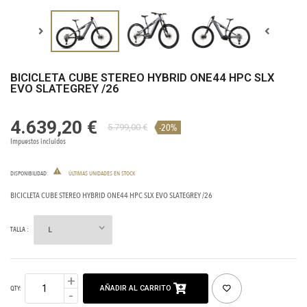
BICICLETA CUBE STEREO HYBRID ONE44 HPC SLX
EVO SLATEGREY /26
4.639,20 €
-20%
5.799,00 €
Impuestos incluidos

DISPONIBILIDAD
:
ÚLTIMAS UNIDADES EN STOCK
BICICLETA CUBE STEREO HYBRID ONE44 HPC SLX EVO SLATEGREY /26
TALLA :
AÑADIR AL CARRITO
QTY: