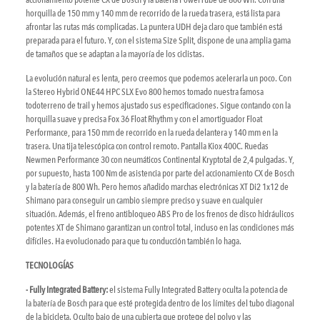
accionamiento potente CX de Bosch y la batería PowerTube de 800 Wh. Con una
horquilla de 150 mm y 140 mm de recorrido de la rueda trasera, está lista para
afrontar las rutas más complicadas. La puntera UDH deja claro que también está
preparada para el futuro. Y, con el sistema Size Split, dispone de una amplia gama
de tamaños que se adaptan a la mayoría de los ciclistas.
La evolución natural es lenta, pero creemos que podemos acelerarla un poco. Con
la Stereo Hybrid ONE44 HPC SLX Evo 800 hemos tomado nuestra famosa
todoterreno de trail y hemos ajustado sus especificaciones. Sigue contando con la
horquilla suave y precisa Fox 36 Float Rhythm y con el amortiguador Float
Performance, para 150 mm de recorrido en la rueda delantera y 140 mm en la
trasera. Una tija telescópica con control remoto. Pantalla Kiox 400C. Ruedas
Newmen Performance 30 con neumáticos Continental Kryptotal de 2,4 pulgadas. Y,
por supuesto, hasta 100 Nm de asistencia por parte del accionamiento CX de Bosch
y la batería de 800 Wh. Pero hemos añadido marchas electrónicas XT Di2 1x12 de
Shimano para conseguir un cambio siempre preciso y suave en cualquier
situación. Además, el freno antibloqueo ABS Pro de los frenos de disco hidráulicos
potentes XT de Shimano garantizan un control total, incluso en las condiciones más
difíciles. Ha evolucionado para que tu conducción también lo haga.
TECNOLOGÍAS
- Fully Integrated Battery:
el sistema Fully Integrated Battery oculta la potencia de
la batería de Bosch para que esté protegida dentro de los límites del tubo diagonal
de la bicicleta. Oculto bajo de una cubierta que protege del polvo y las