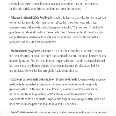
salpicaduras, y con cierre de candado para evitar robos, nos permite diseñar
cuadros de bicicletas eléctricas tan bonitos como funcionales.
- Advanced Internal Cable Routing:
los cables de las marchas y los frenos necesitan
comunicar los mandos del manillar con el cuadro, pero ¿es necesario hacer
agujeros cerca del tubo de dirección para conseguirlo? Se nos ocurrió un diseño
que lleva los cables al cuadro a través de la dirección manteniendo la colocación
completamente interna de los cables pero poniendo un poco más de orden y
logrando que resulten menos molestos.
- Modular Battery System:
la batería es, en muchos sentidos, el corazón de una
bicicleta eléctrica. Por eso, con nuestro sistema de batería modular, hemos creado
una configuración fácil de usar. Puedes cargar la batería cuando está instalada en la
bicicleta o aparte, y hemos dejado espacio para baterías de alta capacidad. Te
preguntarás cómo te las has arreglado hasta ahora sin ella.
- Cazoletas para el ajuste del ángulo en el tubo de dirección:
cuando estás sacando
partido de la gravedad, el camino es todo un reto y cada segundo cuenta, la
geometría de tu CUBE resulta clave. Por eso, nuestra dirección ajustable te
permite regular el ángulo de dirección para que configures tu bicicleta
exactamente como a ti te gusta. Un poco más floja para una mayor estabilidad o un
poco más inclinada para que resulte más ágil. Tú decides...
- Agile Trail Geometry:
la geometría Agile Trail es un variante de nuestra popular y