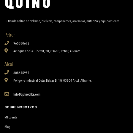
Tu tienda online de ciclismo, biciletas, componentes, accesorios, nutrición y equipamiento.
Petrer
965380672
Avinguda de la Llibertat, 20, 03610, Petrer, Alicante.
Alcoi
608645957
Poligono Industrial Cotes Baixes B, 1G, 03804 Alcoi, Alicante.
info@quinobike.com
SOBRE NOSOTROS
Mi cuenta
Blog