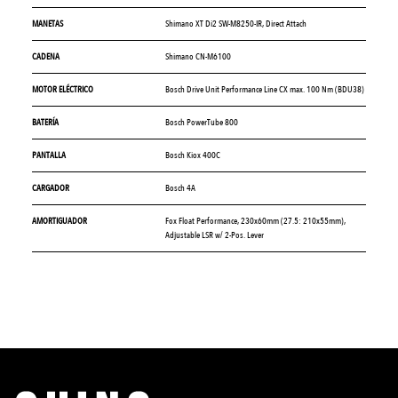
MANETAS
Shimano XT Di2 SW-M8250-IR, Direct Attach
CADENA
Shimano CN-M6100
MOTOR ELÉCTRICO
Bosch Drive Unit Performance Line CX max. 100 Nm (BDU38)
BATERÍA
Bosch PowerTube 800
PANTALLA
Bosch Kiox 400C
CARGADOR
Bosch 4A
AMORTIGUADOR
Fox Float Performance, 230x60mm (27.5: 210x55mm),
Adjustable LSR w/ 2-Pos. Lever