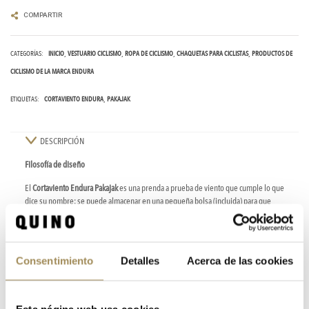
COMPARTIR
CATEGORÍAS:
INICIO
VESTUARIO CICLISMO
ROPA DE CICLISMO
CHAQUETAS PARA CICLISTAS
PRODUCTOS DE
CICLISMO DE LA MARCA ENDURA
ETIQUETAS:
CORTAVIENTO ENDURA
PAKAJAK
DESCRIPCIÓN
Filosofía de diseño
El
Cortaviento Endura Pakajak
es una prenda a prueba de viento que cumple lo que
dice su nombre: se puede almacenar en una pequeña bolsa (incluida) para que
puedas llevarlo contigo todo el tiempo, asegurándose de que esté allí cuando
necesites protección extra para mantenerte cómodo
Protección contra el clima
Consentimiento
Detalles
Acerca de las cookies
La chaqueta está confeccionada con un tejido melange ripstop ligero y resistente al
viento con un tratamiento DWR sin PFC. En la zona de las axilas se usa una malla
abierta para mejorar la ventilación y la comodidad