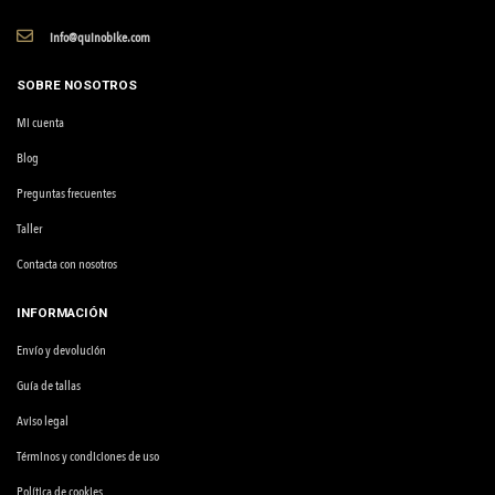
info@quinobike.com
SOBRE NOSOTROS
Mi cuenta
Blog
Preguntas frecuentes
Taller
Contacta con nosotros
INFORMACIÓN
Envío y devolución
Guía de tallas
Aviso legal
Términos y condiciones de uso
Política de cookies