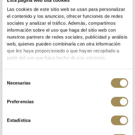
Esta página web usa cookies
La seguridad es lo primero
Las cookies de este sitio web se usan para personalizar
el contenido y los anuncios, ofrecer funciones de redes
Los detalles reflectantes en la parte delantera, trasera y en las mangas aumentan
su visibilidad para otros usuarios en la carretera. La opción amarilla de alta
sociales y analizar el tráfico. Además, compartimos
visualización agrega una capa adicional de seguridad en condiciones de poca
información sobre el uso que haga del sitio web con
visibilidad
nuestros partners de redes sociales, publicidad y análisis
web, quienes pueden combinarla con otra información
CARACTERÍSTICAS
que les haya proporcionado o que hayan recopilado a
- Confeccionado en multitejido anti-roturas, cortavientos y ultraligero
partir del uso que haya hecho de sus servicios.
- Acabado repelente al agua duradero, no tóxico y libre de PFC
- Solapa anti-tormentas cortada con láser
Selección
Necesarias
de
- Detalles reflectantes en mangas, hombros y parte trasera
consentimiento
- Aberturas de ventilación de malla en axilas
Preferencias
- Dobladillos simples puños elásticos
- Gran reducción de tamaño al almacenarse en bolsa incluida
Estadística