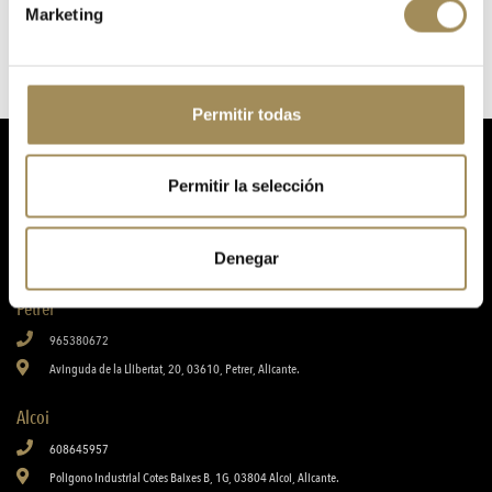
Marketing
Permitir todas
Permitir la selección
Denegar
Tu tienda online de ciclismo, biciletas, componentes, accesorios, nutrición y equipamiento.
Petrer
965380672
Avinguda de la Llibertat, 20, 03610, Petrer, Alicante.
Alcoi
608645957
Poligono Industrial Cotes Baixes B, 1G, 03804 Alcoi, Alicante.