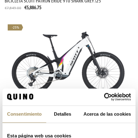
BICICLETA SCOTT PATRON ERIDE 910 SHARK GREY /25
€5,886.75
€7,849.00
-25%
Consentimiento
Detalles
Acerca de las cookies
BICICLETA SCOTT PATRON 900 CUMULUS WHITE/CARB BLACK /25
€6,711.75
€8,949.00
Esta página web usa cookies