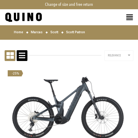
Change of size and free return
Home
Marcas
Scott
Scott Patron

RELEVANCE
-25%