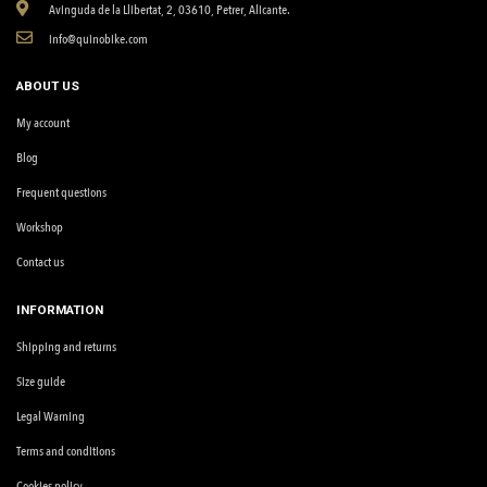
Avinguda de la Llibertat, 2, 03610, Petrer, Alicante.
info@quinobike.com
ABOUT US
My account
Blog
Frequent questions
Workshop
Contact us
INFORMATION
Shipping and returns
Size guide
Legal Warning
Terms and conditions
Cookies policy