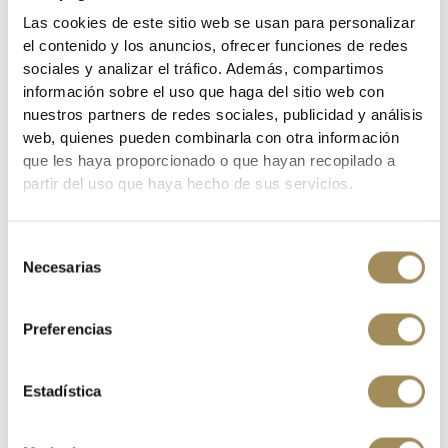
-25%
Las cookies de este sitio web se usan para personalizar
el contenido y los anuncios, ofrecer funciones de redes
sociales y analizar el tráfico. Además, compartimos
información sobre el uso que haga del sitio web con
nuestros partners de redes sociales, publicidad y análisis
web, quienes pueden combinarla con otra información
que les haya proporcionado o que hayan recopilado a
partir del uso que haya hecho de sus servicios.
Selección
Necesarias
de
consentimiento
BICICLETA SCOTT PATRON ERIDE 920 MARTIN GREEN /25
€4,574.25
€6,099.00
Preferencias
Estadística
SHOWING 1-4 OF 4 ITEM(S)