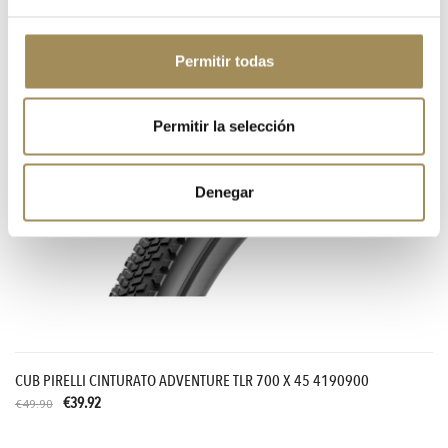
CUB PIRELLI SCORPION XC H 29 X 2.40 TR 3704500
€52.43
€69.90
Permitir todas
-20%
Permitir la selección
Denegar
CUB PIRELLI CINTURATO ADVENTURE TLR 700 X 45 4190900
€39.92
€49.90