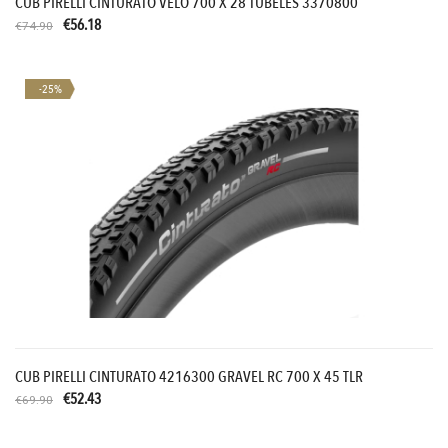
CUB PIRELLI CINTURATO VELO 700 X 28 TUBELES 3370800
€56.18
€74.90
-25%
CUB PIRELLI CINTURATO 4216300 GRAVEL RC 700 X 45 TLR
€52.43
€69.90