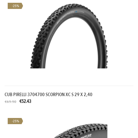
-25%
CUB PIRELLI 3704700 SCORPION XC S 29 X 2,40
€52.43
€69.90
-25%