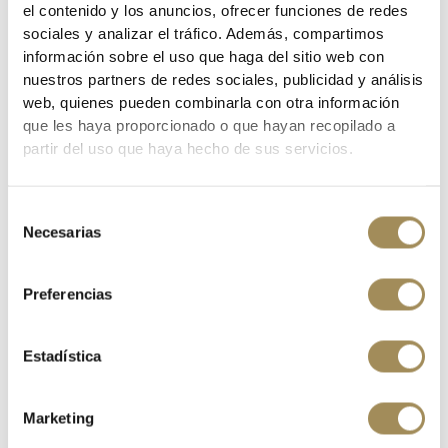
el contenido y los anuncios, ofrecer funciones de redes
sociales y analizar el tráfico. Además, compartimos
información sobre el uso que haga del sitio web con
CUB PIRELLI CINTURATO CROSS M 700 X 33 TUBELES 3770600
nuestros partners de redes sociales, publicidad y análisis
€48.67
web, quienes pueden combinarla con otra información
€64.90
que les haya proporcionado o que hayan recopilado a
partir del uso que haya hecho de sus servicios.
-25%
Selección
Necesarias
de
consentimiento
Preferencias
Estadística
Marketing