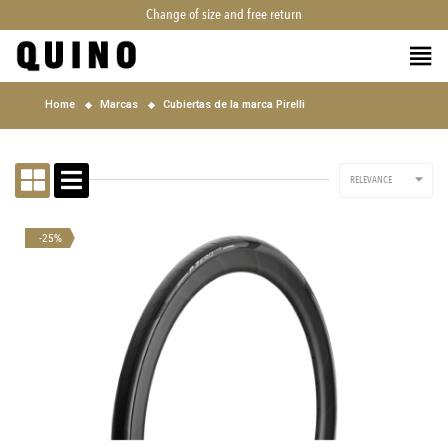
Change of size and free return
Home
Marcas
Cubiertas de la marca Pirelli

RELEVANCE
-25%