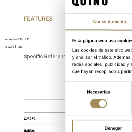
FEATURES
Consentimiento
Reference
0305231
Esta página web usa cookie
In stock
1 Item
Las cookies de este sitio we
Specific References
y analizar el tráfico. Ademá
redes sociales, publicidad y
que hayan recopilado a parti
Selección
Necesarias
de
consentimiento
CUADRO
Denegar
LLANTAS