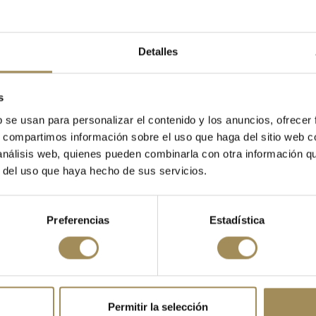
Detalles
s
b se usan para personalizar el contenido y los anuncios, ofrecer
s, compartimos información sobre el uso que haga del sitio web 
 análisis web, quienes pueden combinarla con otra información q
r del uso que haya hecho de sus servicios.
DATA SHEET
Preferencias
Estadística
BICICLETA CANNONDALE SUPERSIX EVO 3 RAW /26
HORQUILLA
Permitir la selección
CUBIERTAS