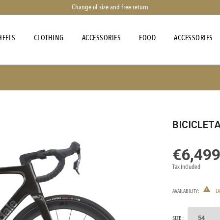
Change of size and free return
EELS
CLOTHING
ACCESSORIES
FOOD
ACCESSORIES
BICICLET
€6,499
Tax included

AVAILABILITY
:
LA
SIZE :