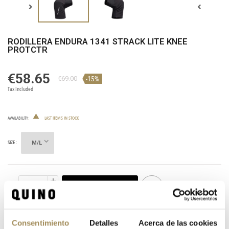
RODILLERA ENDURA 1341 STRACK LITE KNEE
PROTCTR
€58.65
-15%
€69.00
Tax included

AVAILABILITY
:
LAST ITEMS IN STOCK
SIZE :
ADD TO CART
QTY:
Consentimiento
Detalles
Acerca de las cookies
SHARE