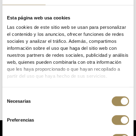
CATEGORIES:
HOME
CLOTHING
PROTECTIONS
MARCAS
RODILLERAS
ROPA DE ENDURA
Esta página web usa cookies
TAGS:
RODILLERA ENDURA STRACK LITE
Las cookies de este sitio web se usan para personalizar
el contenido y los anuncios, ofrecer funciones de redes
sociales y analizar el tráfico. Además, compartimos
DESCRIPTION
información sobre el uso que haga del sitio web con
nuestros partners de redes sociales, publicidad y análisis
web, quienes pueden combinarla con otra información
que les haya proporcionado o que hayan recopilado a
partir del uso que haya hecho de sus servicios.
Reference
0910330
In stock
2 Items
Specific References
Selección
Necesarias
de
consentimiento
Preferencias