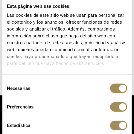
TAGS:
GAFAS ENDURA MULLET FOTOCROMÁTIC
Esta página web usa cookies
Las cookies de este sitio web se usan para personalizar
DESCRIPTION
el contenido y los anuncios, ofrecer funciones de redes
sociales y analizar el tráfico. Además, compartimos
información sobre el uso que haga del sitio web con
nuestros partners de redes sociales, publicidad y análisis
web, quienes pueden combinarla con otra información
Reference
0808824
que les haya proporcionado o que hayan recopilado a
In stock
1 Item
partir del uso que haya hecho de sus servicios.
Specific References
Selección
Necesarias
de
consentimiento
Preferencias
Estadística
Your online store for cycling, bicycles, components, accessories, nutrition and equipment.