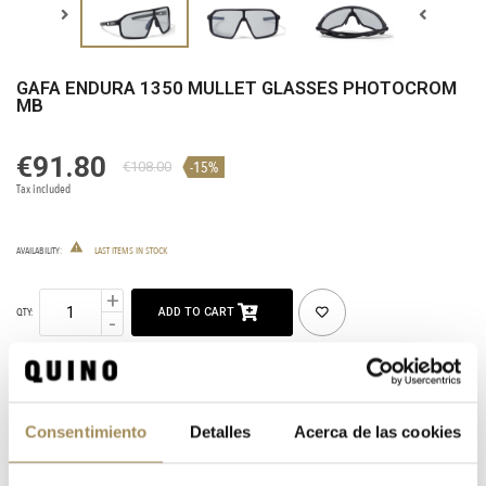
GAFA ENDURA 1350 MULLET GLASSES PHOTOCROM
MB
€91.80
-15%
€108.00
Tax included

AVAILABILITY
:
LAST ITEMS IN STOCK
ADD TO CART
QTY:
SHARE
Consentimiento
Detalles
Acerca de las cookies
CATEGORIES:
HOME
CLOTHING
GLASSES
MARCAS
ROPA DE ENDURA