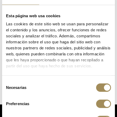
CATEGORIES:
HOME
CLOTHING
CLOTHES
MAILLOTS
ROPA DE ENDURA
Esta página web usa cookies
TAGS:
MAILLOT
ENDURA
Las cookies de este sitio web se usan para personalizar
el contenido y los anuncios, ofrecer funciones de redes
DESCRIPTION
sociales y analizar el tráfico. Además, compartimos
información sobre el uso que haga del sitio web con
nuestros partners de redes sociales, publicidad y análisis
web, quienes pueden combinarla con otra información
que les haya proporcionado o que hayan recopilado a
Brand
Quino Bike
partir del uso que haya hecho de sus servicios.
Reference
1718197
In stock
1 Items
Specific References
Selección
Necesarias
de
consentimiento
Preferencias