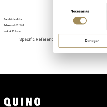
Selección
Necesarias
de
consentimiento
Brand
Quino Bike
Reference
0202401
In stock
15 Items
Specific References
Denegar