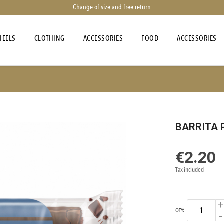
Change of size and free return
EELS
CLOTHING
ACCESSORIES
FOOD
ACCESSORIES
BARRITA 
€2.20
Tax included
QTY: