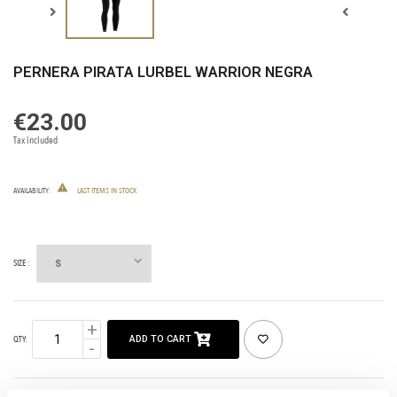
PERNERA PIRATA LURBEL WARRIOR NEGRA
€23.00
Tax included

AVAILABILITY
:
LAST ITEMS IN STOCK
SIZE :
ADD TO CART
QTY: