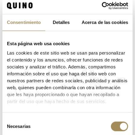
SHARE
CATEGORIES:
HOME
CLOTHING
CLOTHES
COMPLEMENTOS
MARCAS
LURBEL
Consentimiento
Detalles
Acerca de las cookies
TAGS:
LURBEL
PERNERA
Esta página web usa cookies
DESCRIPTION
Las cookies de este sitio web se usan para personalizar
el contenido y los anuncios, ofrecer funciones de redes
sociales y analizar el tráfico. Además, compartimos
información sobre el uso que haga del sitio web con
nuestros partners de redes sociales, publicidad y análisis
web, quienes pueden combinarla con otra información
que les haya proporcionado o que hayan recopilado a
partir del uso que haya hecho de sus servicios.
DATA SHEET
Selección
PERNERA PIRATA LURBEL WARRIOR NEGRA
Necesarias
de
BRAND
Lurbel
consentimiento