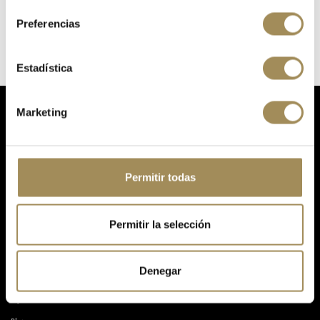
Preferencias
Estadística
Marketing
Your online store for cycling, bicycles, components, accessories, nutrition and equipment.
Permitir todas
965380672
Permitir la selección
Avinguda de la Llibertat, 2, 03610, Petrer, Alicante.
info@quinobike.com
Denegar
ABOUT US
My account