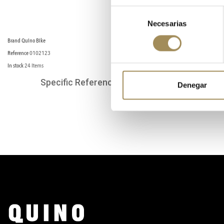
Selección
Necesarias
de
consentimiento
Brand
Quino Bike
Reference
0102123
In stock
24 Items
Specific References
Denegar