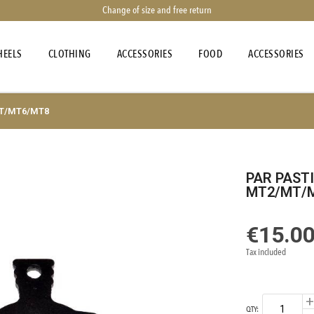
Change of size and free return
EELS
CLOTHING
ACCESSORIES
FOOD
ACCESSORIES
MT/MT6/MT8
PAR PAST
MT2/MT/
€15.0
Tax included
QTY: