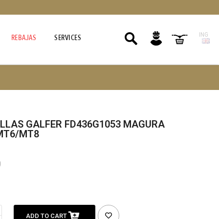
ING
REBAJAS
SERVICES
ILLAS GALFER FD436G1053 MAGURA
MT6/MT8
0
ADD TO CART