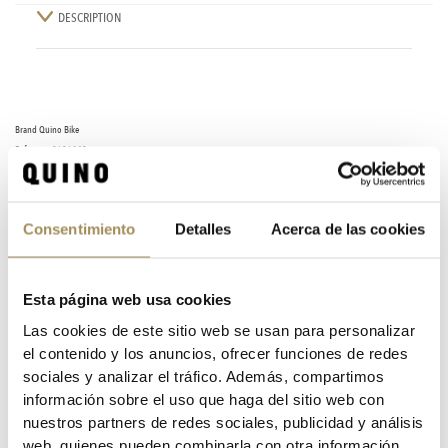
DESCRIPTION
Brand
Quino Bike
Reference
0606142
In stock
6 Items
Specific References
Consentimiento
Detalles
Acerca de las cookies
DATA SHEET
Esta página web usa cookies
CUB CONTINENTAL GRAND PRIX 5000 BLACK 700X28
Las cookies de este sitio web se usan para personalizar
el contenido y los anuncios, ofrecer funciones de redes
TIPO DE PRODUCTO
Cubiertas
sociales y analizar el tráfico. Además, compartimos
información sobre el uso que haga del sitio web con
nuestros partners de redes sociales, publicidad y análisis
Customers who bought this product also bought:
web, quienes pueden combinarla con otra información