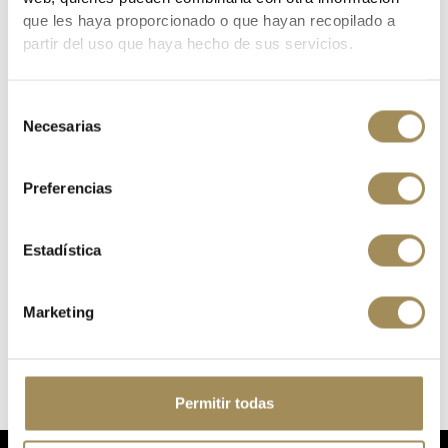
que les haya proporcionado o que hayan recopilado a
partir del uso que haya hecho de sus servicios.
Selección
Necesarias
de
consentimiento
Preferencias
Estadística
Marketing
5 ELECTROLYTES POWERBAR RASPBERRY GRANADA
€5.50
Permitir todas