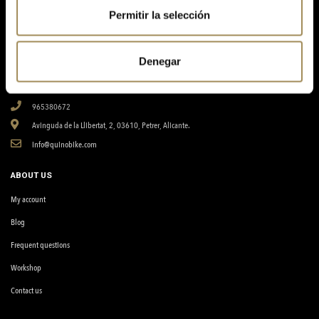
Permitir la selección
Denegar
Your online store for cycling, bicycles, components, accessories, nutrition and equipment.
965380672
Avinguda de la Llibertat, 2, 03610, Petrer, Alicante.
info@quinobike.com
ABOUT US
My account
Blog
Frequent questions
Workshop
Contact us