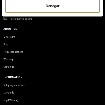
Denegar
965380672
Avinguda de la Llibertat, 2, 03610, Petrer, Alicante.
info@quinobike.com
ABOUT US
My account
Blog
Frequent questions
Workshop
Contact us
INFORMATION
Shipping and returns
Size guide
Legal Warning