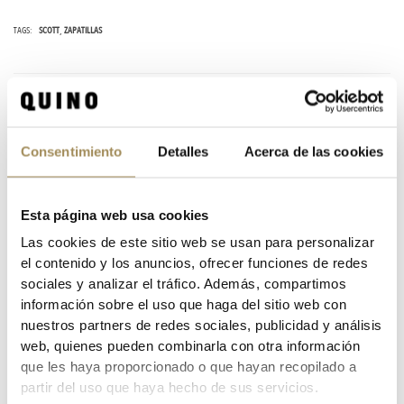
TAGS:
SCOTT
ZAPATILLAS
DESCRIPTION
Consentimiento
Detalles
Acerca de las cookies
SIZE CHART
Esta página web usa cookies
Brand
Scott
Las cookies de este sitio web se usan para personalizar
Reference
1818860
In stock
0 Item
el contenido y los anuncios, ofrecer funciones de redes
sociales y analizar el tráfico. Además, compartimos
Specific References
información sobre el uso que haga del sitio web con
nuestros partners de redes sociales, publicidad y análisis
DATA SHEET
web, quienes pueden combinarla con otra información
que les haya proporcionado o que hayan recopilado a
partir del uso que haya hecho de sus servicios.
ZAPATILLAS SCOTT MTB COMP BOA LADY AZUL