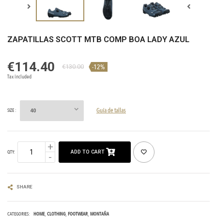
ZAPATILLAS SCOTT MTB COMP BOA LADY AZUL
€114.40
-12%
€130.00
Tax included
Guía de tallas
SIZE :
ADD TO CART
QTY:
SHARE
CATEGORIES:
HOME
CLOTHING
FOOTWEAR
MONTAÑA