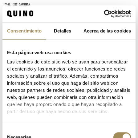
TAGS:
S2S
CAMISETA
DESCRIPTION
Consentimiento
Detalles
Acerca de las cookies
Esta página web usa cookies
Brand
Lurbel
Las cookies de este sitio web se usan para personalizar
Reference
0909879
el contenido y los anuncios, ofrecer funciones de redes
In stock
0 Items
sociales y analizar el tráfico. Además, compartimos
Specific References
información sobre el uso que haga del sitio web con
nuestros partners de redes sociales, publicidad y análisis
web, quienes pueden combinarla con otra información
DATA SHEET
que les haya proporcionado o que hayan recopilado a
partir del uso que haya hecho de sus servicios.
COPY OF CHAQUETA ETXEONDO 76
BRAND
Lurbel
Selección
Necesarias