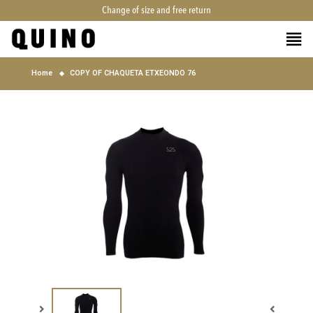
Change of size and free return
Home
COPY OF CHAQUETA ETXEONDO 76