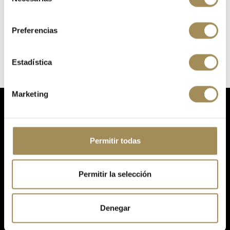
de
TIPO DE PRODUCTO
Camisetas
consentimiento
TEMPORADA
Invierno
Preferencias
Estadística
Marketing
Permitir todas
Your online store for cycling, bicycles, components, accessories, nutrition and equipment.
Permitir la selección
965380672
Avinguda de la Llibertat, 2, 03610, Petrer, Alicante.
info@quinobike.com
Denegar
ABOUT US