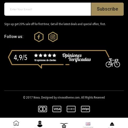
Subscribe
Sign up get 20% sale off for first time, Get all the latest deals and special offers, first.
Follow us:
4,9/5
18 opiniones de clientes
© 2017
Nova
. Designed by
vinovatheme.com
. All Rights Reserved
Language