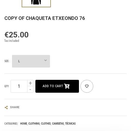
COPY OF CHAQUETA ETXEONDO 76
€25.00
Tax included
SIZE :
ADD TO CART
QTY:
SHARE
CATEGORIES:
HOME
CLOTHING
CLOTHES
CAMISETAS
TÉCNICAS