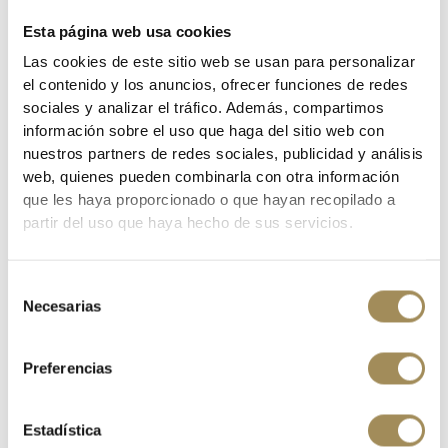
Esta página web usa cookies
Las cookies de este sitio web se usan para personalizar
el contenido y los anuncios, ofrecer funciones de redes
sociales y analizar el tráfico. Además, compartimos
información sobre el uso que haga del sitio web con
CAMISETA FOX RANGER TRU DRI LS PNE
nuestros partners de redes sociales, publicidad y análisis
€45.50
web, quienes pueden combinarla con otra información
€65.00
que les haya proporcionado o que hayan recopilado a
partir del uso que haya hecho de sus servicios.
-30%
Selección
Necesarias
de
consentimiento
Preferencias
Estadística