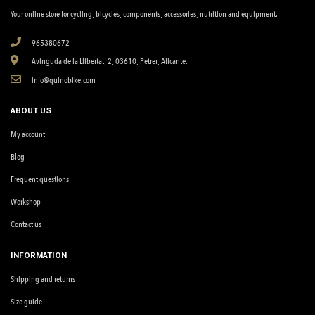
Your online store for cycling, bicycles, components, accessories, nutrition and equipment.
965380672
Avinguda de la Llibertat, 2, 03610, Petrer, Alicante.
info@quinobike.com
ABOUT US
My account
Blog
Frequent questions
Workshop
Contact us
INFORMATION
Shipping and returns
Size guide