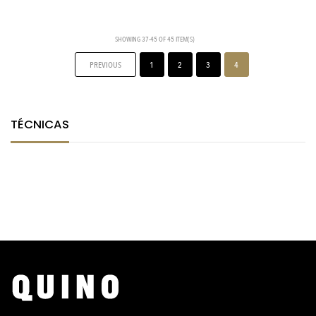
SHOWING 37-45 OF 45 ITEM(S)
PREVIOUS
1
2
3
4
TÉCNICAS