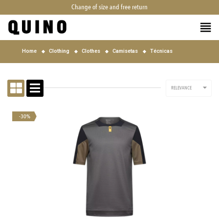
Change of size and free return
Home
Clothing
Clothes
Camisetas
Técnicas

RELEVANCE
-30%